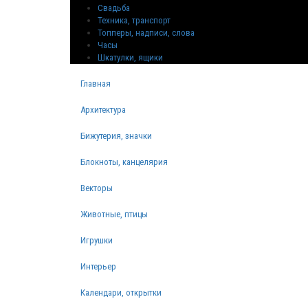
Свадьба
Техника, транспорт
Топперы, надписи, слова
Часы
Шкатулки, ящики
Главная
Архитектура
Бижутерия, значки
Блокноты, канцелярия
Векторы
Животные, птицы
Игрушки
Интерьер
Календари, открытки