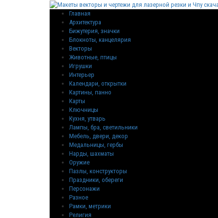
Главная
Архитектура
Бижутерия, значки
Блокноты, канцелярия
Векторы
Животные, птицы
Игрушки
Интерьер
Календари, открытки
Картины, панно
Карты
Ключницы
Кухня, утварь
Лампы, бра, светильники
Мебель, двери, декор
Медальницы, гербы
Нарды, шахматы
Оружие
Пазлы, конструкторы
Праздники, обереги
Персонажи
Разное
Рамки, метрики
Религия