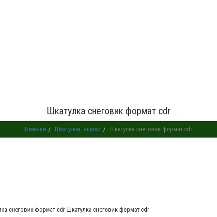
Шкатулка снеговик формат cdr
Главная
Шкатулки, ящики
Шкатулка снеговик формат cdr
Шкатулка снеговик формат cdr