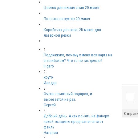
Цветок для выжигания 2D макет
Полочка на кухню 2D макет
Коробочка для книг 2D макет для
лазерной резки
1
Подскажите, почему у меня вся карта на
английском? Что то не так делаю?
Figaro
2
круто
Ильдар
3
Очень приятный подарок, и
вырезается на раз.
Сергей
4
Добрый день. А как понять на фанеру
какой толщины предназначен этот
файл?
Наталия