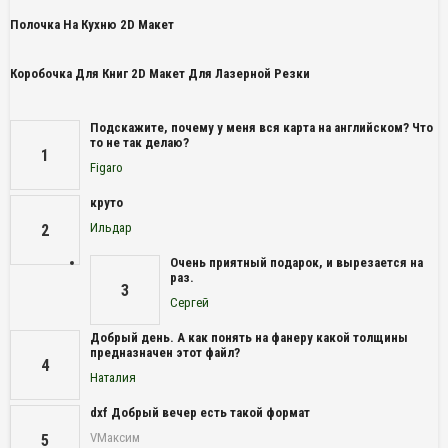
Полочка На Кухню 2D Макет
Коробочка Для Книг 2D Макет Для Лазерной Резки
Подскажите, почему у меня вся карта на английском? Что
то не так делаю?
1
Figaro
круто
Ильдар
2
Очень приятный подарок, и вырезается на
раз.
3
Сергей
Добрый день. А как понять на фанеру какой толщины
предназначен этот файл?
4
Наталия
dxf Добрый вечер есть такой формат
VМаксим
5