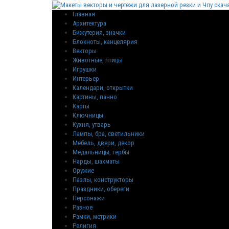
Главная
Архитектура
Бижутерия, значки
Блокноты, канцелярия
Векторы
Животные, птицы
Игрушки
Интерьер
Календари, открытки
Картины, панно
Карты
Ключницы
Кухня, утварь
Лампы, бра, светильники
Мебель, двери, декор
Медальницы, гербы
Нарды, шахматы
Оружие
Пазлы, конструкторы
Праздники, обереги
Персонажи
Разное
Рамки, метрики
Религия