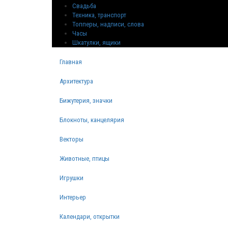
Свадьба
Техника, транспорт
Топперы, надписи, слова
Часы
Шкатулки, ящики
Главная
Архитектура
Бижутерия, значки
Блокноты, канцелярия
Векторы
Животные, птицы
Игрушки
Интерьер
Календари, открытки