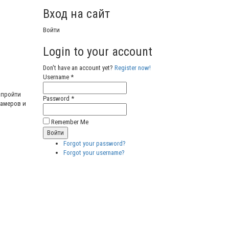
Вход на сайт
Войти
Login to your account
Don't have an account yet?
Register now!
Username *
 пройти
Password *
памеров и
Remember Me
Forgot your password?
Forgot your username?
Бесплатные векторные
изображения