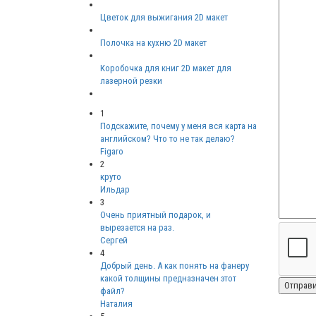
Цветок для выжигания 2D макет
Полочка на кухню 2D макет
Коробочка для книг 2D макет для
лазерной резки
1
Подскажите, почему у меня вся карта на
английском? Что то не так делаю?
Figaro
2
круто
Ильдар
3
Очень приятный подарок, и
вырезается на раз.
Сергей
4
Добрый день. А как понять на фанеру
какой толщины предназначен этот
файл?
Наталия