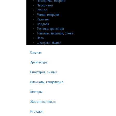
Праздники, обереги
Персонажи
Разное
Рамки, метрики
Религия
Свадьба
Техника, транспорт
Топперы, надписи, слова
Часы
Шкатулки, ящики
Главная
Архитектура
Бижутерия, значки
Блокноты, канцелярия
Векторы
Животные, птицы
Игрушки