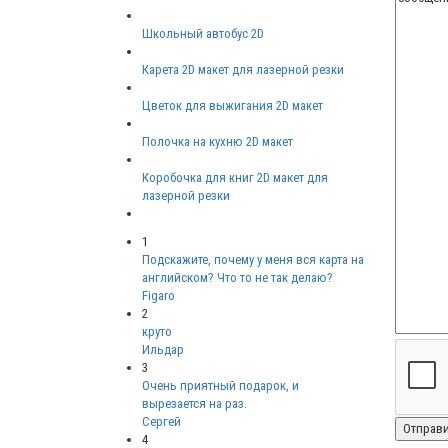
Школьный автобус 2D
Карета 2D макет для лазерной резки
Цветок для выжигания 2D макет
Полочка на кухню 2D макет
Коробочка для книг 2D макет для
лазерной резки
1
Подскажите, почему у меня вся карта на
английском? Что то не так делаю?
Figaro
2
круто
Ильдар
3
Очень приятный подарок, и
вырезается на раз.
Сергей
4