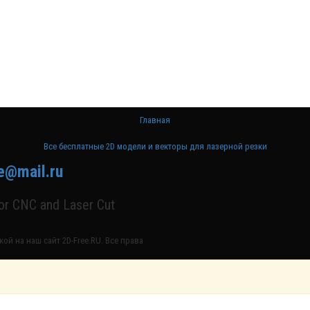
Главная
Все бесплатные 2D модели и векторы для лазерной резки
e@mail.ru
for CNC and Laser Cut
ой на наш сайт 2D-Free.RU. Все права