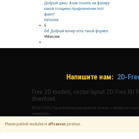
Добрый день. А как понять на фанеру
какой толщины предназначен этот
файл?
Наталия
5
dxf Добрый вечер есть такой формат
VМаксим
Напишите нам:
2D-Fre
Free 2D models, vector layout 2D-Free.RU 
download
©2021-2026 Перепечатка разрешается только с активной ссылк
защищены.
Please publish modules in
offcanvas
position.