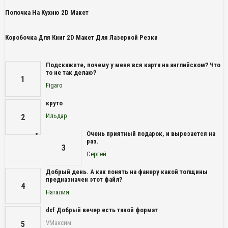
Полочка На Кухню 2D Макет
Коробочка Для Книг 2D Макет Для Лазерной Резки
Подскажите, почему у меня вся карта на английском? Что
то не так делаю?
1
Figaro
круто
Ильдар
2
Очень приятный подарок, и вырезается на
раз.
3
Сергей
Добрый день. А как понять на фанеру какой толщины
предназначен этот файл?
4
Наталия
dxf Добрый вечер есть такой формат
VМаксим
5