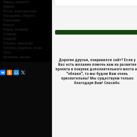
Нарды, шахматы
Оружие
Пазлы, конструкторы
Праздники, обереги
Персонажи
Разное
Рамки, метрики
Религия
Свадьба
Техника, транспорт
Топперы, надписи, слова
Часы
Шкатулки, ящики
Дорогие друзья, понравился сайт? Если у
Вас есть желание помочь нам на развитие
проекта и покупки дополнительного места 
"облаке", то мы будем Вам очень
признательны! Мы существуем только
благодаря Вам! Спасибо.