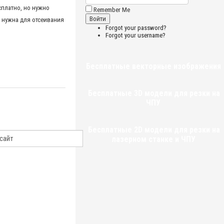
сплатно, но нужно
Remember Me
 нужна для отсеивания
Forgot your password?
Forgot your username?
Бесплатные векторные изображения
Бесплатные 3D модели для резки на
ЧПУ
Бесплатные 2D модели для резки на
лазерном станке и ЧПУ