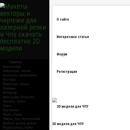
О сайте
Интересные статьи
Форум
Главная
Архитектура
Бижутерия, значки
Регистрация
Блокноты, канцелярия
Векторы
Животные, птицы
Игрушки
Интерьер
Календари, открытки
Картины, панно
Карты
Ключницы
Кухня, утварь
Лампы, бра, светильники
Мебель, двери, декор
3D модели для ЧПУ
Медальницы, гербы