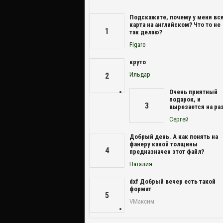
Подскажите, почему у меня вс
карта на английском? Что то не
1
так делаю?
Figaro
круто
Ильдар
2
Очень приятный
подарок, и
3
вырезается на раз
Сергей
Добрый день. А как понять на
фанеру какой толщины
4
предназначен этот файл?
Наталия
dxf Добрый вечер есть такой
формат
5
VМаксим