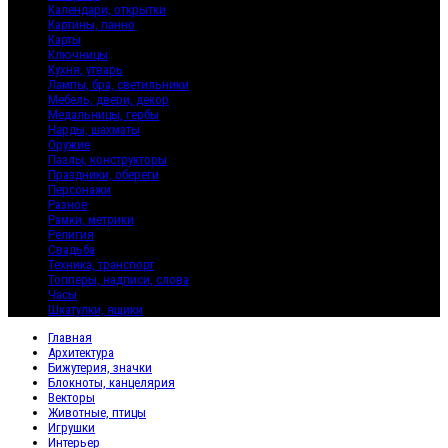
Календари, открытки
Картины, панно
Карты
Ключницы
Кухня, утварь
Лампы, бра, светильники
Мебель, двери, декор
Медальницы, гербы
Нарды, шахматы
Оружие
Пазлы, конструкторы
Праздники, обереги
Персонажи
Разное
Рамки, метрики
Религия
Свадьба
Техника, транспорт
Топперы, надписи, слова
Часы
Шкатулки, ящики
Главная
Архитектура
Бижутерия, значки
Блокноты, канцелярия
Векторы
Животные, птицы
Игрушки
Интерьер