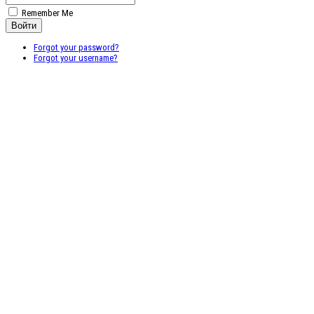
Remember Me
Forgot your password?
Forgot your username?
Бесплатные
векторные
изображения
Бесплатные 3D
модели для
резки на ЧПУ
Бесплатные
2D модели для
резки на
лазерном
станке и ЧПУ