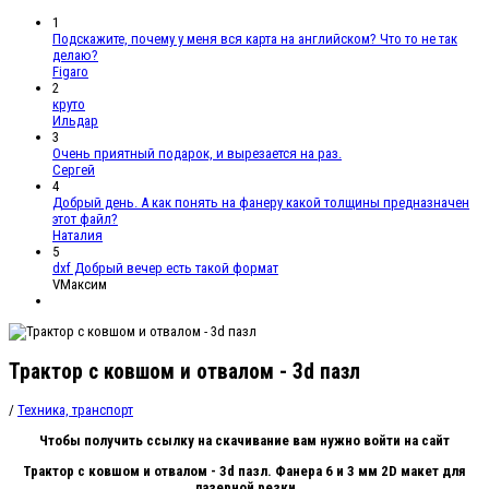
1
Подскажите, почему у меня вся карта на английском? Что то не так
делаю?
Figaro
2
круто
Ильдар
3
Очень приятный подарок, и вырезается на раз.
Сергей
4
Добрый день. А как понять на фанеру какой толщины предназначен
этот файл?
Наталия
5
dxf Добрый вечер есть такой формат
VМаксим
Трактор с ковшом и отвалом - 3d пазл
/
Техника, транспорт
Чтобы получить ссылку на скачивание вам нужно войти на сайт
Трактор с ковшом и отвалом - 3d пазл. Фанера 6 и 3 мм 2D макет для
лазерной резки