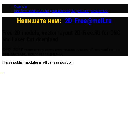
Главная
Все бесплатные 2D модели и векторы для лазерной резки
Напишите нам:
2D-Free@mail.ru
Free 2D models, vector layout 2D-Free.RU for CNC
and Laser Cut download
©2021-2026 Перепечатка разрешается только с активной ссылкой на наш
сайт 2D-Free.RU. Все права защищены.
Please publish modules in
offcanvas
position.