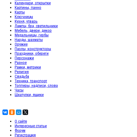
Календари, открытки
Картины, панно
Карты
Ключницы
Кухня, утварь
Лампы, бра, светильники
Мебель, двери, декор
Медальницы, гербы
Нарды, шахматы
Оружие
Пазлы, конструкторы
Праздники, обереги
Персонажи
Разное
Рамки, метрики
Религия
Свадьба
Техника, транспорт
Топперы, надписи, слова
Часы
Шкатулки, ящики
О сайте
Интересные статьи
Форум
Регистрация