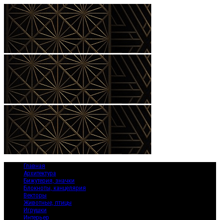
Главная
Архитектура
Бижутерия, значки
Блокноты, канцелярия
Векторы
Животные, птицы
Игрушки
Интерьер