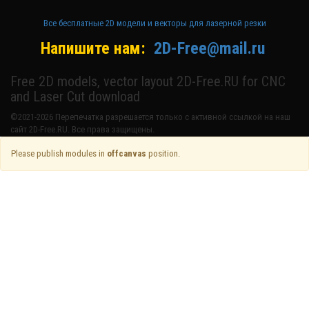
Все бесплатные 2D модели и векторы для лазерной резки
Напишите нам:
2D-Free@mail.ru
Free 2D models, vector layout 2D-Free.RU for CNC
and Laser Cut download
©2021-2026 Перепечатка разрешается только с активной ссылкой на наш
сайт 2D-Free.RU. Все права защищены.
Please publish modules in
offcanvas
position.