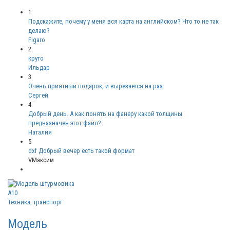
1
Подскажите, почему у меня вся карта на английском? Что то не так
делаю?
Figaro
2
круто
Ильдар
3
Очень приятный подарок, и вырезается на раз.
Сергей
4
Добрый день. А как понять на фанеру какой толщины
предназначен этот файл?
Наталия
5
dxf Добрый вечер есть такой формат
VМаксим
Техника, транспорт
Модель