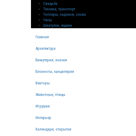
Свадьба
Техника, транспорт
Топперы, надписи, слова
Часы
Шкатулки, ящики
Главная
Архитектура
Бижутерия, значки
Блокноты, канцелярия
Векторы
Животные, птицы
Игрушки
Интерьер
Календари, открытки