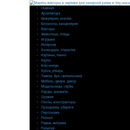
Главная
Архитектура
Бижутерия, значки
Блокноты, канцелярия
Векторы
Животные, птицы
Игрушки
Интерьер
Календари, открытки
Картины, панно
Карты
Ключницы
Кухня, утварь
Лампы, бра, светильники
Мебель, двери, декор
Медальницы, гербы
Нарды, шахматы
Оружие
Пазлы, конструкторы
Праздники, обереги
Персонажи
Разное
Рамки, метрики
Религия