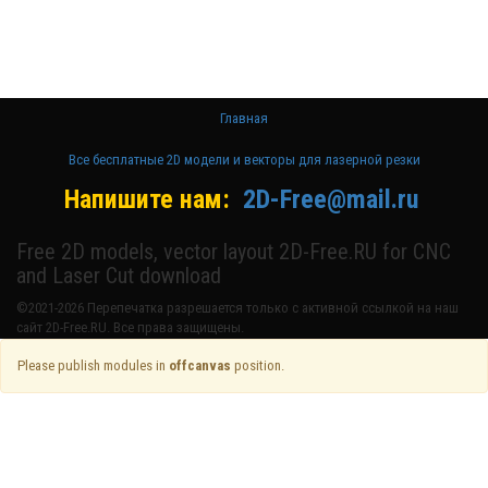
лазерном
станке и ЧПУ
Главная
Все бесплатные 2D модели и векторы для лазерной резки
Напишите нам:
2D-Free@mail.ru
Free 2D models, vector layout 2D-Free.RU for CNC
and Laser Cut download
©2021-2026 Перепечатка разрешается только с активной ссылкой на наш
сайт 2D-Free.RU. Все права защищены.
Please publish modules in
offcanvas
position.