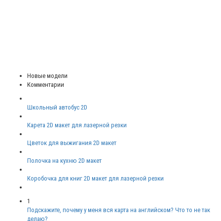
Новые модели
Комментарии
Школьный автобус 2D
Карета 2D макет для лазерной резки
Цветок для выжигания 2D макет
Полочка на кухню 2D макет
Коробочка для книг 2D макет для лазерной резки
1
Подскажите, почему у меня вся карта на английском? Что то не так
делаю?