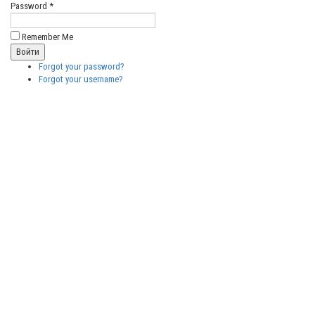
Password *
Remember Me
Forgot your password?
Forgot your username?
Бесплатные
векторные
изображения
Бесплатные
3D модели
для резки на
ЧПУ
Бесплатные
2D модели
для резки на