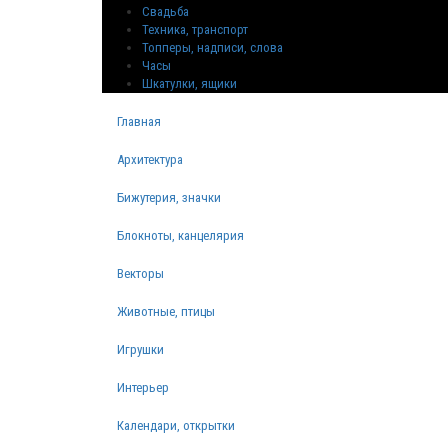
Свадьба
Техника, транспорт
Топперы, надписи, слова
Часы
Шкатулки, ящики
Главная
Архитектура
Бижутерия, значки
Блокноты, канцелярия
Векторы
Животные, птицы
Игрушки
Интерьер
Календари, открытки