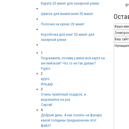
Карета 2D макет для лазерной резки
gr
Цветок для выжигания 2D макет
Оста
Полочка на кухню 2D макет
Коробочка для книг 2D макет для
лазерной резки
1
Подскажите, почему у меня вся карта на
английском? Что то не так делаю?
Figaro
2
круто
Ильдар
3
Очень приятный подарок, и
вырезается на раз.
Сергей
4
Добрый день. А как понять на фанеру
какой толщины предназначен этот
файл?