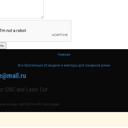
Главная
Все бесплатные 2D модели и векторы для лазерной резки
e@mail.ru
for CNC and Laser Cut
ой на наш сайт 2D-Free.RU. Все права