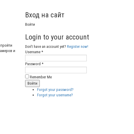
Вход на сайт
Войти
Login to your account
 пройти
Don't have an account yet?
Register now!
памеров и
Username *
Password *
Remember Me
Forgot your password?
Forgot your username?
Бесплатные векторные
изображения