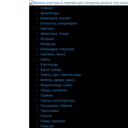
Главная
Архитектура
Бижутерия, значки
Блокноты, канцелярия
Векторы
Животные, птицы
Игрушки
Интерьер
Календари, открытки
Картины, панно
Карты
Ключницы
Кухня, утварь
Лампы, бра, светильники
Мебель, двери, декор
Медальницы, гербы
Нарды, шахматы
Оружие
Пазлы, конструкторы
Праздники, обереги
Персонажи
Разное
Рамки, метрики
Религия