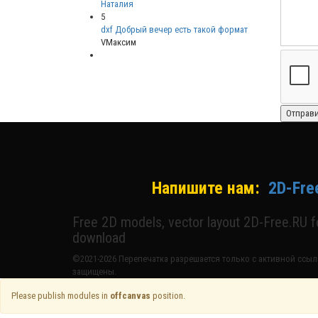
Наталия
5
dxf Добрый вечер есть такой формат
VМаксим
Напишите нам:
2D-Fre
Free 2D models, vector layout 2D-Free.RU 
download
©2021-2026 Перепечатка разрешается только с активной ссылк
защищены.
Please publish modules in
offcanvas
position.