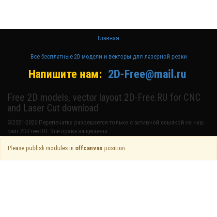
станке и ЧПУ
Главная
Все бесплатные 2D модели и векторы для лазерной резки
Напишите нам:
2D-Free@mail.ru
Free 2D models, vector layout 2D-Free.RU for CNC
and Laser Cut download
©2021-2026 Перепечатка разрешается только с активной ссылкой на наш
сайт 2D-Free.RU. Все права защищены.
Please publish modules in
offcanvas
position.