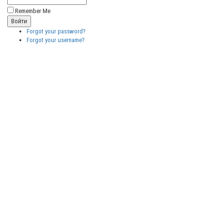
Remember Me
Forgot your password?
Forgot your username?
Бесплатные
векторные
изображения
Бесплатные
3D модели
для резки на
ЧПУ
Бесплатные
2D модели
для резки на
лазерном