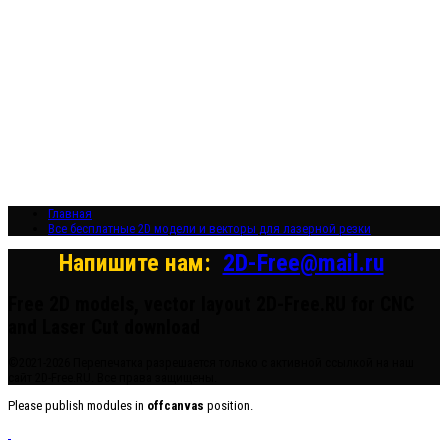
модели для
резки на ЧПУ
Бесплатные
2D модели для
резки на
лазерном
станке и ЧПУ
Главная
Все бесплатные 2D модели и векторы для лазерной резки
Напишите нам:
2D-Free@mail.ru
Free 2D models, vector layout 2D-Free.RU for CNC
and Laser Cut download
©2021-2026 Перепечатка разрешается только с активной ссылкой на наш
сайт 2D-Free.RU. Все права защищены.
Please publish modules in
offcanvas
position.