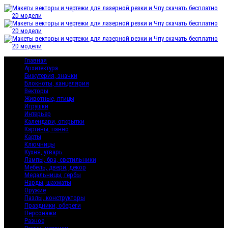
Главная
Архитектура
Бижутерия, значки
Блокноты, канцелярия
Векторы
Животные, птицы
Игрушки
Интерьер
Календари, открытки
Картины, панно
Карты
Ключницы
Кухня, утварь
Лампы, бра, светильники
Мебель, двери, декор
Медальницы, гербы
Нарды, шахматы
Оружие
Пазлы, конструкторы
Праздники, обереги
Персонажи
Разное