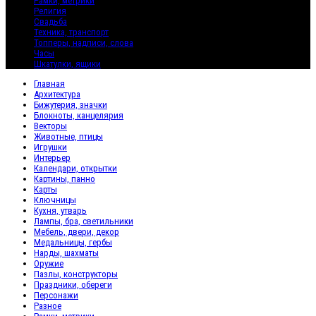
Рамки, метрики
Религия
Свадьба
Техника, транспорт
Топперы, надписи, слова
Часы
Шкатулки, ящики
Главная
Архитектура
Бижутерия, значки
Блокноты, канцелярия
Векторы
Животные, птицы
Игрушки
Интерьер
Календари, открытки
Картины, панно
Карты
Ключницы
Кухня, утварь
Лампы, бра, светильники
Мебель, двери, декор
Медальницы, гербы
Нарды, шахматы
Оружие
Пазлы, конструкторы
Праздники, обереги
Персонажи
Разное