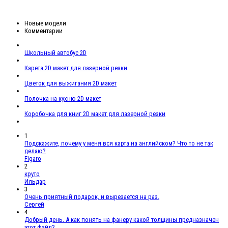
Новые модели
Комментарии
Школьный автобус 2D
Карета 2D макет для лазерной резки
Цветок для выжигания 2D макет
Полочка на кухню 2D макет
Коробочка для книг 2D макет для лазерной резки
1
Подскажите, почему у меня вся карта на английском? Что то не так
делаю?
Figaro
2
круто
Ильдар
3
Очень приятный подарок, и вырезается на раз.
Сергей
4
Добрый день. А как понять на фанеру какой толщины предназначен
этот файл?