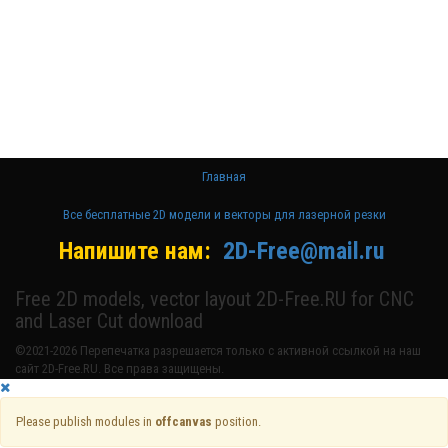
Бесплатные
2D модели
для резки на
лазерном
станке и ЧПУ
Главная
Все бесплатные 2D модели и векторы для лазерной резки
Напишите нам:
2D-Free@mail.ru
Free 2D models, vector layout 2D-Free.RU for CNC
and Laser Cut download
©2021-2026 Перепечатка разрешается только с активной ссылкой на наш
сайт 2D-Free.RU. Все права защищены.
Please publish modules in
offcanvas
position.