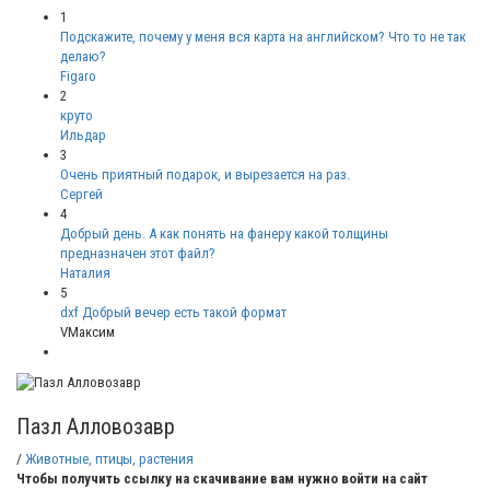
1
Подскажите, почему у меня вся карта на английском? Что то не так
делаю?
Figaro
2
круто
Ильдар
3
Очень приятный подарок, и вырезается на раз.
Сергей
4
Добрый день. А как понять на фанеру какой толщины
предназначен этот файл?
Наталия
5
dxf Добрый вечер есть такой формат
VМаксим
Пазл Алловозавр
/
Животные, птицы, растения
Чтобы получить ссылку на скачивание вам нужно войти на сайт