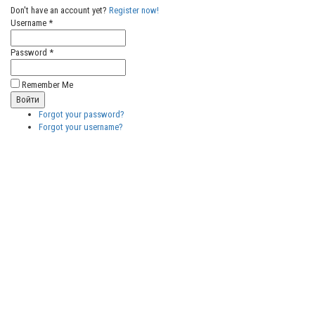
Don't have an account yet?
Register now!
Username *
Password *
Remember Me
Forgot your password?
Forgot your username?
Бесплатные
векторные
изображения
Бесплатные
3D модели
для резки на
ЧПУ