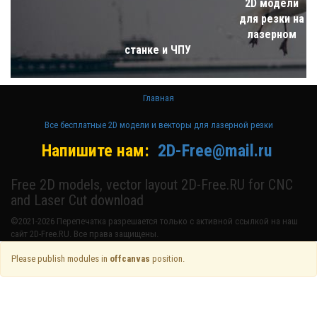
2D модели
для резки на
лазерном
станке и ЧПУ
Главная
Все бесплатные 2D модели и векторы для лазерной резки
Напишите нам:
2D-Free@mail.ru
Free 2D models, vector layout 2D-Free.RU for CNC
and Laser Cut download
©2021-2026 Перепечатка разрешается только с активной ссылкой на наш
сайт 2D-Free.RU. Все права защищены.
Please publish modules in
offcanvas
position.