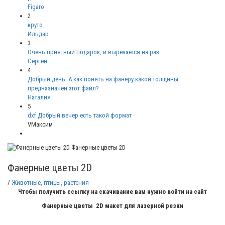
Figaro
2
круто
Ильдар
3
Очень приятный подарок, и вырезается на раз.
Сергей
4
Добрый день. А как понять на фанеру какой толщины
предназначен этот файл?
Наталия
5
dxf Добрый вечер есть такой формат
VМаксим
Фанерные цветы 2D
Фанерные цветы 2D
/
Животные, птицы, растения
Чтобы получить ссылку на скачивание вам нужно войти на сайт
Фанерные цветы 2D макет для лазерной резки