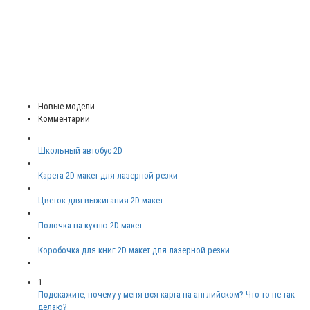
Новые модели
Комментарии
Школьный автобус 2D
Карета 2D макет для лазерной резки
Цветок для выжигания 2D макет
Полочка на кухню 2D макет
Коробочка для книг 2D макет для лазерной резки
1
Подскажите, почему у меня вся карта на английском? Что то не так
делаю?