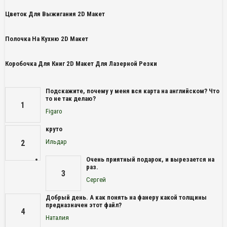
Цветок Для Выжигания 2D Макет
Полочка На Кухню 2D Макет
Коробочка Для Книг 2D Макет Для Лазерной Резки
Подскажите, почему у меня вся карта на английском? Что
то не так делаю?
1
Figaro
круто
Ильдар
2
Очень приятный подарок, и вырезается на
раз.
3
Сергей
Добрый день. А как понять на фанеру какой толщины
предназначен этот файл?
4
Наталия