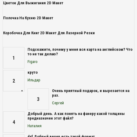
Цветок Для Выжигания 2D Макет
Полочка На Кухню 2D Макет
Коробочка Для Книг 2D Макет Для Лазерной Резки
Подскажите, почему у меня вся карта на английском? Что
то не так делаю?
1
Figaro
круто
Ильдар
2
Очень приятный подарок, и вырезается на
раз.
3
Сергей
Добрый день. А как понять на фанеру какой толщины
предназначен этот файл?
4
Наталия
dxf Добрый вечер есть такой формат