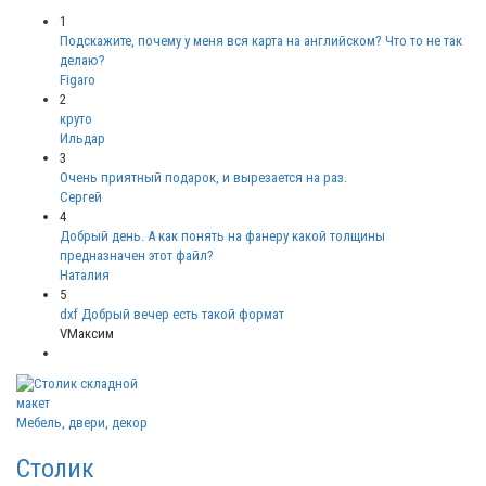
1
Подскажите, почему у меня вся карта на английском? Что то не так
делаю?
Figaro
2
круто
Ильдар
3
Очень приятный подарок, и вырезается на раз.
Сергей
4
Добрый день. А как понять на фанеру какой толщины
предназначен этот файл?
Наталия
5
dxf Добрый вечер есть такой формат
VМаксим
Мебель, двери, декор
Столик