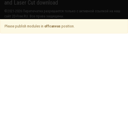
and Laser Cut download
©2021-2026 Перепечатка разрешается только с активной ссылкой на наш
сайт 2D-Free.RU. Все права защищены.
Please publish modules in
offcanvas
position.