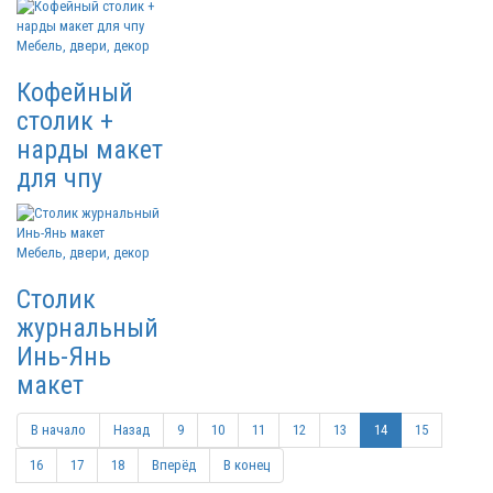
Мебель, двери, декор
Кофейный
столик +
нарды макет
для чпу
Мебель, двери, декор
Столик
журнальный
Инь-Янь
макет
В начало
Назад
9
10
11
12
13
14
15
16
17
18
Вперёд
В конец