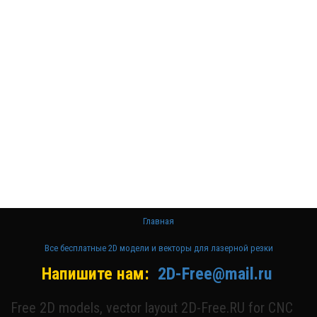
Бесплатные
3D модели
для резки на
ЧПУ
Бесплатные
2D модели
для резки на
лазерном
станке и ЧПУ
Главная
Все бесплатные 2D модели и векторы для лазерной резки
Напишите нам:
2D-Free@mail.ru
Free 2D models, vector layout 2D-Free.RU for CNC