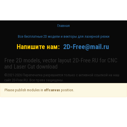
лазерном
станке и ЧПУ
Главная
Все бесплатные 2D модели и векторы для лазерной резки
Напишите нам:
2D-Free@mail.ru
Free 2D models, vector layout 2D-Free.RU for CNC
and Laser Cut download
©2021-2026 Перепечатка разрешается только с активной ссылкой на наш
сайт 2D-Free.RU. Все права защищены.
Please publish modules in
offcanvas
position.