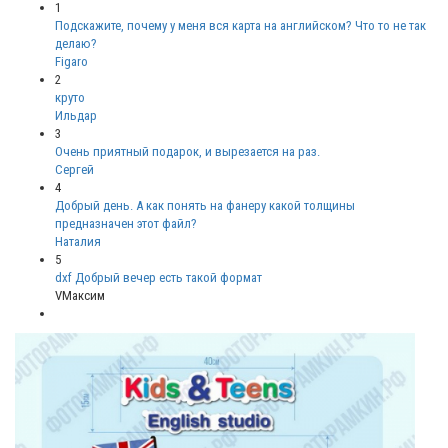
1
Подскажите, почему у меня вся карта на английском? Что то не так
делаю?
Figaro
2
круто
Ильдар
3
Очень приятный подарок, и вырезается на раз.
Сергей
4
Добрый день. А как понять на фанеру какой толщины
предназначен этот файл?
Наталия
5
dxf Добрый вечер есть такой формат
VМаксим