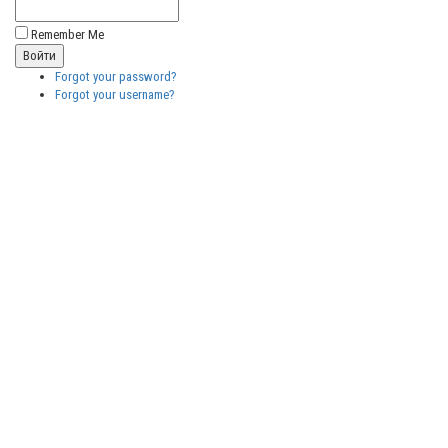
Remember Me
Forgot your password?
Forgot your username?
Бесплатные
векторные
изображения
Бесплатные
3D модели
для резки на
ЧПУ
Бесплатные
2D модели
для резки на