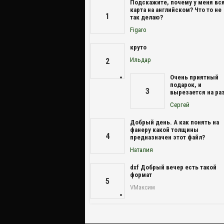
Подскажите, почему у меня вс
карта на английском? Что то не
1
так делаю?
Figaro
круто
Ильдар
2
Очень приятный
подарок, и
3
вырезается на раз
Сергей
Добрый день. А как понять на
фанеру какой толщины
4
предназначен этот файл?
Наталия
dxf Добрый вечер есть такой
формат
5
VМаксим