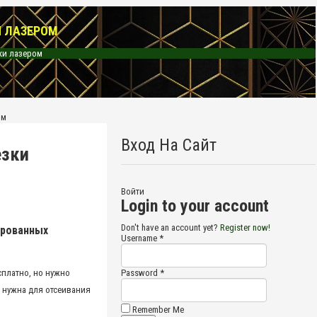
И ЛАЗЕРОМ
ки лазером
Вход На Сайт
езки
Войти
Login to your account
Don't have an account yet?
Register now!
ированных
Username *
сплатно, но нужно
Password *
 нужна для отсеивания
Remember Me