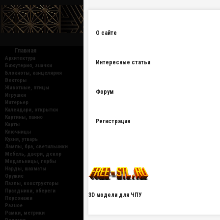
О сайте
Главная
Архитектура
Интересные статьи
Бижутерия, значки
Блокноты, канцелярия
Векторы
Животные, птицы
Форум
Игрушки
Интерьер
Календари, открытки
Картины, панно
Регистрация
Карты
Ключницы
Кухня, утварь
Лампы, бра, светильники
Мебель, двери, декор
Медальницы, гербы
Нарды, шахматы
Оружие
Пазлы, конструкторы
Праздники, обереги
3D модели для ЧПУ
Персонажи
Разное
Рамки, метрики