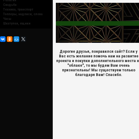
Религия
Свадьба
Техника, транспорт
Топперы, надписи, слова
Часы
Шкатулки, ящики
Дорогие друзья, понравился сайт? Если у
Вас есть желание помочь нам на развитие
проекта и покупки дополнительного места 
"облаке", то мы будем Вам очень
признательны! Мы существуем только
благодаря Вам! Спасибо.